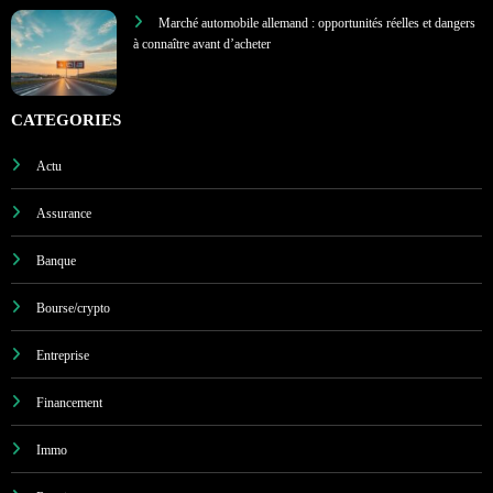
gestion financière.
JURIDIQUE
Virement : comment ajouter un compte bénéficiaire et choisir
la banque la moins chère ?
Marché automobile allemand : opportunités réelles et dangers
à connaître avant d’acheter
CATEGORIES
Actu
Assurance
Banque
Bourse/crypto